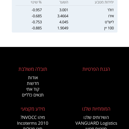
יחידות מטבע
השער
% שינוי
דולר
3.001
-0.957
אירו
3.4664
-0.685
ליש"ט
4.045
-0.753
100 יין
1.9049
-0.885
הגנת הפרטיות
תובלה משולבת
אודות
חדשות
קוד אתי
תנאים כלליים
המומחיות שלנו
מידע מקצועי
השירותים שלנו
מיהו NVOCC?
Incoterms 2010
VANGUARD Logistics
סטטוס מטען
סוגי מכולות