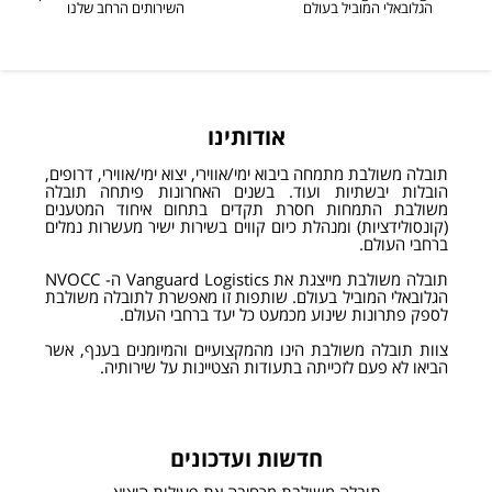
הגלובאלי המוביל בעולם
השירותים הרחב שלנו
אודותינו
תובלה משולבת מתמחה ביבוא ימי/אווירי, יצוא ימי/אווירי, דרופים,
הובלות יבשתיות ועוד. בשנים האחרונות פיתחה תובלה
משולבת התמחות חסרת תקדים בתחום איחוד המטענים
(קונסולידציות) ומנהלת כיום קווים בשירות ישיר מעשרות נמלים
ברחבי העולם.
תובלה משולבת מייצגת את Vanguard Logistics ה- NVOCC
הגלובאלי המוביל בעולם. שותפות זו מאפשרת לתובלה משולבת
לספק פתרונות שינוע מכמעט כל יעד ברחבי העולם.
צוות תובלה משולבת הינו מהמקצועיים והמיומנים בענף, אשר
הביאו לא פעם לזכייתה בתעודות הצטיינות על שירותיה.
חדשות ועדכונים
תובלה משולבת מרחיבה את פעילות היצוא